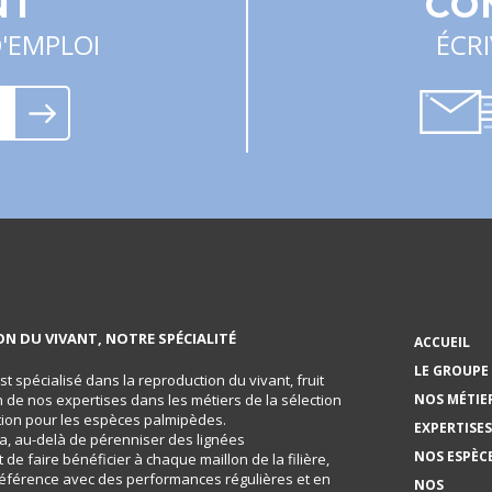
NT
CO
'EMPLOI
ÉCR
N DU VIVANT, NOTRE SPÉCIALITÉ
ACCUEIL
LE GROUPE
t spécialisé dans la reproduction du vivant, fruit
 de nos expertises dans les métiers de la sélection
NOS MÉTIE
cation pour les espèces palmipèdes.
EXPERTISES
ia, au-delà de pérenniser des lignées
NOS ESPÈC
 de faire bénéficier à chaque maillon de la filière,
éférence avec des performances régulières et en
NOS